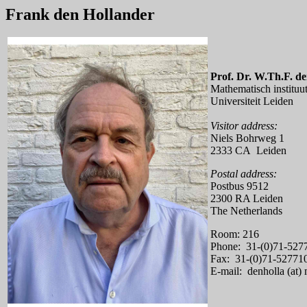
Frank den Hollander
Prof. Dr. W.Th.F. d
Mathematisch instituu
Universiteit Leiden
Visitor address:
Niels Bohrweg 1
2333 CA Leiden
Postal address:
Postbus 9512
2300 RA Leiden
The Netherlands
Room: 216
Phone: 31-(0)71-527
Fax: 31-(0)71-52771
E-mail: denholla (at) 