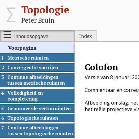
Topologie
Peter Bruin
Index
Inhoudsopgave
Voorpagina
🔗
1
Metrische ruimten
Colofon
2
Convergentie van rijen
Versie van 8 januari 20
3
Continue afbeeldingen
🔗
tussen metrische ruimten
Commentaar en correcti
🔗
4
Volledigheid en
completering
Afbeelding omslag: het
🔗
5
Genormeerde vectorruimten
het reële projectieve v
6
Topologische ruimten
7
Continue afbeeldingen
tussen topologische ruimten