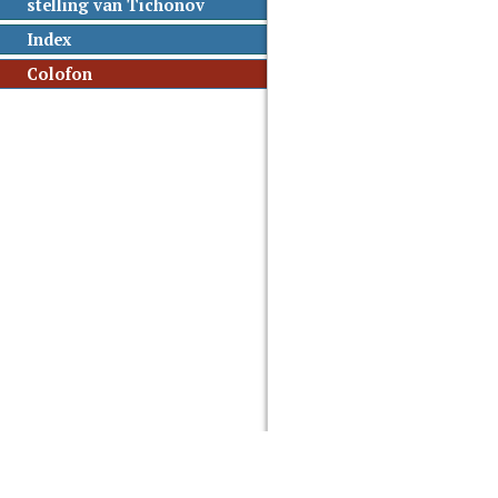
stelling van Tichonov
Index
Colofon
Gemaakt met PreTeXt