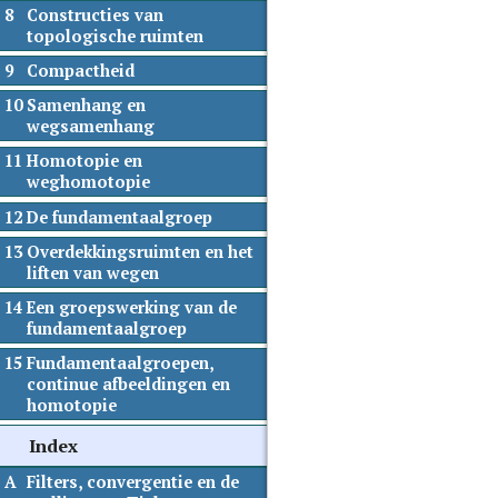
8
Constructies van
topologische ruimten
9
Compactheid
10
Samenhang en
wegsamenhang
11
Homotopie en
weghomotopie
12
De fundamentaalgroep
13
Overdekkingsruimten en het
liften van wegen
14
Een groepswerking van de
fundamentaalgroep
15
Fundamentaalgroepen,
continue afbeeldingen en
homotopie
Index
A
Filters, convergentie en de