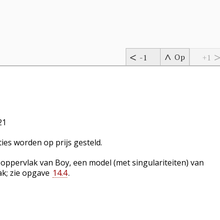
Op
-1
+1
21
es worden op prijs gesteld.
 oppervlak van Boy, een model (met singulariteiten) van
lak; zie opgave
14.4
.