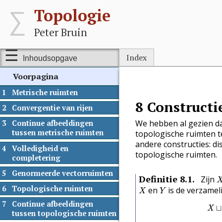
Topologie
Peter Bruin
Index
Inhoudsopgave
Voorpagina
1
Metrische ruimten
8
Constructi
🔗
2
Convergentie van rijen
We hebben al gezien d
3
Continue afbeeldingen
🔗
tussen metrische ruimten
topologische ruimten t
andere constructies: d
4
Volledigheid en
topologische ruimten.
completering
5
Genormeerde vectorruimten
X
Definitie
8.1
.
Zijn
🔗
X
Y
6
Topologische ruimten
en
is de verzamel
X
Y
7
Continue afbeeldingen
⊔
X
tussen topologische ruimten