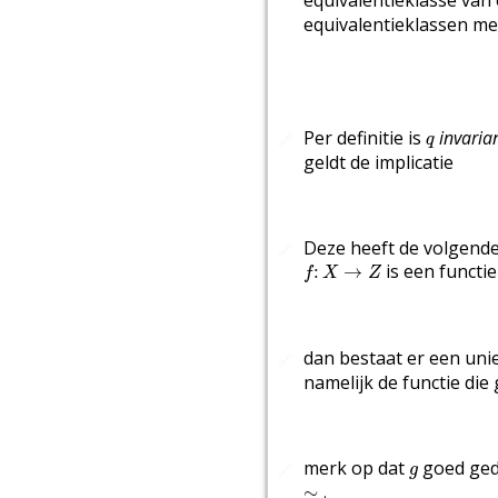
equivalentieklasse van
equivalentieklassen m
q
Per definitie is
invaria
🔗
q
geldt de implicatie
Deze heeft de volgend
🔗
f
:
X
→
Z
is een functie
:
→
f
X
Z
dan bestaat er een uni
🔗
namelijk de functie di
g
merk op dat
goed ged
🔗
g
∼
.
∼
.