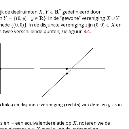
X
,
Y
∈
R
2
2
jk de deelruimten
gedefinieerd door
R
,
∈
X
Y
Y
=
{
(
0
,
y
)
∣
y
∈
R
}
.
X
∪
Y
n
In de “gewone” vereniging
R
=
{
(
0
,
)
∣
∈
}
.
∪
Y
y
y
X
Y
{
(
0
,
0
)
}
.
(
0
,
0
)
∈
X
nede
In de disjuncte vereniging zijn
en
{
(
0
,
0
)
}
.
(
0
,
0
)
∈
X
twee verschillende punten; zie figuur
8.4
.
x
y
(links) en disjuncte vereniging (rechts) van de
- en
-as in
x
y
X
,
∼
is en
een equivalentierelatie op
noteren we de
∼
,
X
[
x
]
,
x
∈
X