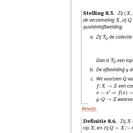
(
X
,
Stelling
8.5
.
Zij
(
,
🔗
X
X
,
Q
de verzameling
zij
,
X
Q
quotiëntafbeelding.
T
Q
Zij
de collecti
T
Q
T
Q
Dan is
een top
T
Q
q
De afbeelding
de
q
Q
We voorzien
va
Q
f
:
X
→
Z
een con
:
→
f
X
Z
x
∼
x
′
⇒
f
(
x
)
=
f
(
x
′
)
.
′
∼
⇒
(
)
=
x
x
f
x
g
:
Q
→
Z
waarvo
:
→
g
Q
Z
Bewijs
.
🔗
X
Definitie
8.6
.
Zij
🔗
X
X
,
Q
=
X
/
∼
op
en zij
,
=
/
∼
X
Q
X