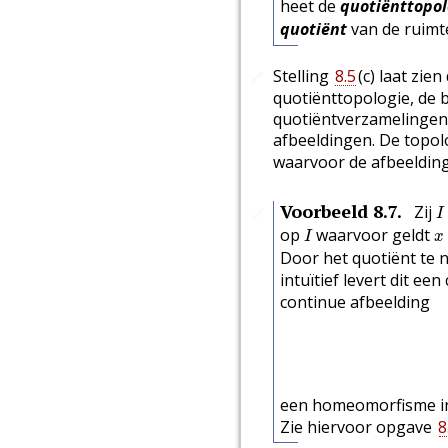
heet de
quotiënttopol
quotiënt
van de ruim
Stelling
8.5
(c) laat zi
🔗
quotiënttopologie, de
quotiëntverzamelingen 
afbeeldingen. De topo
waarvoor de afbeeldin
I
Voorbeeld
8.7
.
Zij
🔗
I
I
x
op
waarvoor geldt
I
x
Door het quotiënt te 
intuïtief levert dit ee
continue afbeelding
een homeomorfisme i
Zie hiervoor opgave
8