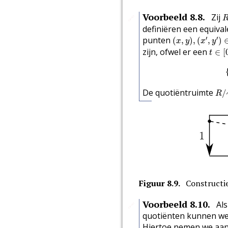
R
Voorbeeld
8.8
.
Zij
🔗
definiëren een equival
(
x
,
y
)
,
(
x
′
,
y
′
)
∈
R
′
′
punten
(
,
)
,
(
,
)
x
y
x
y
t
∈
[
zijn, ofwel er een
∈
[
t
R
/
De quotiëntruimte
/
R
Figuur
8.9
.
Constructi
🔗
Voorbeeld
8.10
.
Als
🔗
quotiënten kunnen we 
Hiertoe nemen we aan 