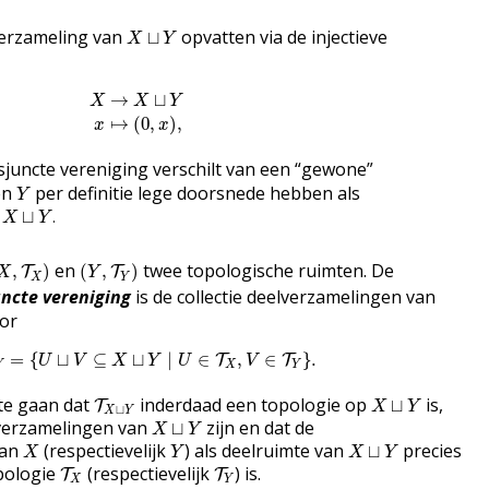
X
⊔
Y
verzameling van
opvatten via de injectieve
⊔
X
Y
X
→
X
⊔
Y
x
↦
(
0
,
x
)
,
→
⊔
X
X
Y
↦
(
0
,
)
,
x
x
sjuncte vereniging verschilt van een “gewone”
Y
en
per definitie lege doorsnede hebben als
Y
X
⊔
Y
.
n
⊔
.
X
Y
X
,
T
X
)
(
Y
,
T
Y
)
en
twee topologische ruimten. De
,
)
(
,
)
T
T
X
Y
X
Y
uncte vereniging
is de collectie deelverzamelingen van
oor
T
X
⊔
Y
=
{
U
⊔
V
⊆
X
⊔
Y
∣
U
∈
T
X
,
V
∈
T
Y
}
.
=
{
⊔
⊆
⊔
∣
∈
,
∈
}
.
T
T
U
V
X
Y
U
V
Y
X
Y
T
X
⊔
Y
X
⊔
Y
 te gaan dat
inderdaad een topologie op
is,
⊔
T
X
Y
⊔
X
Y
X
⊔
Y
verzamelingen van
zijn en dat de
⊔
X
Y
X
Y
X
⊔
Y
van
(respectievelijk
) als deelruimte van
precies
⊔
X
Y
X
Y
T
X
T
Y
pologie
(respectievelijk
) is.
T
T
X
Y