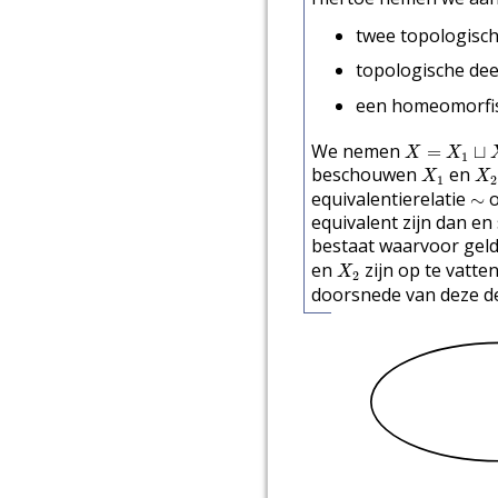
twee topologisc
topologische de
een homeomorf
X
=
X
1
⊔
X
2
We nemen
=
⊔
X
X
1
X
1
X
2
beschouwen
en
X
X
1
2
∼
equivalentierelatie
∼
equivalent zijn dan en 
bestaat waarvoor gel
X
2
en
zijn op te vatte
X
2
doorsnede van deze d