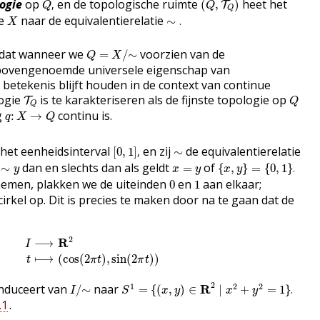
ogie
op
en de topologische ruimte
heet het
,
(
,
)
T
Q
Q
Q
∼
.
X
te
naar de equivalentierelatie
∼
.
X
Q
=
X
/
∼
en dat wanneer we
voorzien van de
=
/
∼
Q
X
 bovengenoemde universele eigenschap van
betekenis blijft houden in de context van continue
T
Q
Q
logie
is te karakteriseren als de fijnste topologie op
T
Q
Q
q
:
X
→
Q
g
continu is.
:
→
q
X
Q
[
0
,
1
]
,
∼
het eenheidsinterval
en zij
de equivalentierelatie
[
0
,
1
]
,
∼
{
x
,
y
}
=
{
0
,
1
}
.
∼
y
x
=
y
dan en slechts dan als geldt
of
∼
=
{
,
}
=
{
0
,
1
}
.
y
x
y
x
y
0
1
nemen, plakken we de uiteinden
en
aan elkaar;
0
1
n cirkel op. Dit is precies te maken door na te gaan dat de
I
⟶
R
2
t
⟼
(
cos
(
2
π
t
)
,
sin
(
2
π
t
)
)
2
R
⟶
I
⟼
(
cos
(
2
)
,
sin
(
2
)
)
t
π
t
π
t
S
1
=
{
(
x
,
y
)
∈
R
2
∣
x
2
+
y
2
=
1
}
.
I
/
∼
2
1
2
2
nduceert van
naar
R
/
∼
=
{
(
,
)
∈
∣
+
=
1
}
.
I
S
x
y
x
y
.1
.