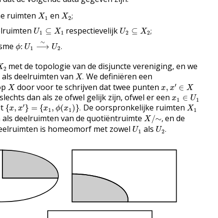
X
2
;
X
1
he ruimten
en
;
X
X
1
2
U
2
⊆
X
2
;
U
1
⊆
X
1
elruimten
respectievelijk
⊆
⊆
;
U
X
U
X
1
1
2
2
ϕ
:
U
1
⟶
∼
U
2
.
∼
isme
:
⟶
.
ϕ
U
U
1
2
met de topologie van de disjuncte vereniging, en we
X
2
X
.
als deelruimten van
We definiëren een
.
X
x
,
x
′
∈
X
X
′
op
door voor te schrijven dat twee punten
,
∈
X
x
x
X
x
1
∈
U
1
slechts dan als ze ofwel gelijk zijn, ofwel er een
∈
x
U
1
1
{
x
,
x
′
}
=
{
x
1
,
ϕ
(
x
1
)
}
.
X
1
′
dt
De oorspronkelijke ruimten
{
,
}
=
{
,
(
)
}
.
x
x
x
ϕ
x
X
1
1
1
X
/
∼
,
n als deelruimten van de quotiëntruimte
en de
/
∼
,
X
U
2
.
U
1
eelruimten is homeomorf met zowel
als
.
U
U
1
2