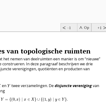
Op
-1
+1
es van topologische ruimten
at het nemen van deelruimten een manier is om “nieuwe”
e construeren. In deze paragraaf beschrijven we drie
isjuncte verenigingen, quotiënten en producten van
Y
en
twee verzamelingen. De
disjuncte vereniging
van
X
Y
ing
X
⊔
Y
=
{
(
0
,
x
)
∣
x
∈
X
}
∪
{
(
1
,
y
)
∣
y
∈
Y
}
.
=
{
(
0
,
)
∣
∈
}
∪
{
(
1
,
)
∣
∈
}
.
Y
x
x
X
y
y
Y