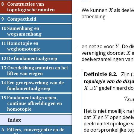
8
Constructies van
X
topologische ruimten
We kunnen
als deel
🔗
X
afbeelding
9
Compactheid
10
Samenhang en
wegsamenhang
11
Homotopie en
Y
.
en net zo voor
De di
.
🔗
Y
weghomotopie
X
vereniging doordat
X
12
De fundamentaalgroep
deelverzamelingen va
13
Overdekkingsruimten en het
(
Definitie
8.2
.
liften van wegen
Zijn
(
🔗
topologie van de disj
14
Een groepswerking van de
X
⊔
Y
gedefinieerd d
⊔
fundamentaalgroep
X
Y
15
Fundamentaalgroepen,
T
⊔
X
continue afbeeldingen en
homotopie
Het is niet moeilijk na
X
Y
dat
en
open deel
X
Y
Index
deelruimtetopologie 
de oorspronkelijke to
A
Filters, convergentie en de