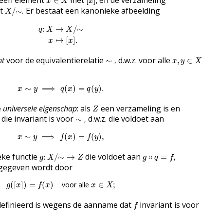
 een element
met
en de verzameling
∈
[
]
,
x
X
x
X
/
∼
.
et
Er bestaat een kanonieke afbeelding
/
∼
.
X
q
:
X
→
X
/
∼
x
↦
[
x
]
.
:
→
/
∼
q
X
X
↦
[
]
.
x
x
∼
,
x
,
y
∈
X
nt
voor de equivalentierelatie
d.w.z. voor alle
∼
,
,
∈
x
y
X
x
∼
y
⟹
q
(
x
)
=
q
(
y
)
.
∼
⟹
(
)
=
(
)
.
x
y
q
x
q
y
Z
e
universele eigenschap
: als
een verzameling is en
Z
∼
,
 die invariant is voor
d.w.z. die voldoet aan
∼
,
x
∼
y
⟹
f
(
x
)
=
f
(
y
)
,
∼
⟹
(
)
=
(
)
,
x
y
f
x
f
y
g
:
X
/
∼
→
Z
g
∘
q
=
f
,
eke functie
die voldoet aan
:
/
∼
→
∘
=
,
g
X
Z
g
q
f
e gegeven wordt door
g
(
[
x
]
)
=
f
(
x
)
voor alle
x
∈
X
;
(
[
]
)
=
(
)
voor alle 
∈
;
g
x
f
x
x
X
f
efinieerd is wegens de aanname dat
invariant is voor
f