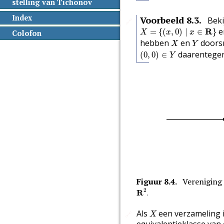
stelling van Tichonov
Index
Voorbeeld
8.3
.
Beki
🔗
X
=
{
(
x
,
0
)
∣
x
∈
R
}
e
R
=
{
(
,
0
)
∣
∈
}
X
x
x
Colofon
X
Y
hebben
en
doors
X
Y
(
0
,
0
)
∈
Y
daarentegen 
(
0
,
0
)
∈
Y
Figuur
8.4
.
Vereniging 
🔗
R
2
.
2
R
.
X
Als
een verzameling 
🔗
X