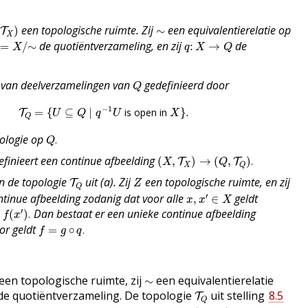
T
X
)
∼
een topologische ruimte. Zij
een equivalentierelatie op
)
∼
T
X
=
X
/
∼
q
:
X
→
Q
de quotiëntverzameling, en zij
de
=
/
∼
:
→
X
q
X
Q
Q
e van deelverzamelingen van
gedefinieerd door
Q
T
Q
=
{
U
⊆
Q
∣
q
−
1
U
is open in
X
}
.
−
1
=
{
⊆
∣
 is open in 
}
.
T
U
Q
q
U
X
Q
Q
.
ologie op
.
Q
(
X
,
T
X
)
→
(
Q
,
T
Q
)
.
finieert een continue afbeelding
(
,
)
→
(
,
)
.
T
T
X
Q
X
Q
T
Q
Z
n de topologie
uit (a). Zij
een topologische ruimte, en zij
T
Z
Q
x
,
x
′
∈
X
′
tinue afbeelding zodanig dat voor alle
geldt
,
∈
x
x
X
′
Dan bestaat er een unieke continue afbeelding
(
)
.
f
x
f
=
g
∘
q
.
or geldt
=
∘
.
f
g
q
∼
een topologische ruimte, zij
een equivalentierelatie
∼
T
Q
de quotiëntverzameling. De topologie
uit stelling
8.5
T
Q
Q
,
(
Q
,
T
Q
)