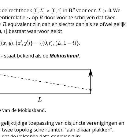
R
2
[
0
,
L
]
×
[
0
,
1
]
L
>
0
.
2
de rechthoek
in
voor een
We
R
[
0
,
]
×
[
0
,
1
]
>
0
.
R
L
L
R
∼
entierelatie
op
door voor te schrijven dat twee
∼
R
equivalent zijn dan en slechts dan als ze ofwel gelijk
∈
R
0
,
1
]
bestaat waarvoor geldt
0
,
1
]
{
(
x
,
y
)
,
(
x
′
,
y
′
)
}
=
{
(
0
,
t
)
,
(
L
,
1
−
t
)
}
.
′
′
{
(
,
)
,
(
,
)
}
=
{
(
0
,
)
,
(
,
1
−
)
}
.
x
y
x
y
t
L
t
∼
staat bekend als de
Möbiusband
.
∼
e van de Möbiusband.
 gelijktijdige toepassing van disjuncte verenigingen en
twee topologische ruimten “aan elkaar plakken”.
dat de volgende data gegeven zijn: